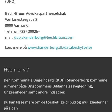
(DPO):
Bech-Bruun Advokatpartnerselskab
Værkmestergade 2
8000 Aarhus C
Telefon 7227 3002E-
mail:
dpo.skanderborg@bechbruun.com
Læs mere på
www.skanderborg.dk/databeskyttelse
Hvem er vi?
Den Kommunale Ungeindsats (KUI) i Skanderborg kommune
rummer både Ungdommens Uddannelsesvejledning,
Ungeenheden samt andre indsatser.
Du kan læse mere om de forskellige tilbud og muligheder her
på siden.